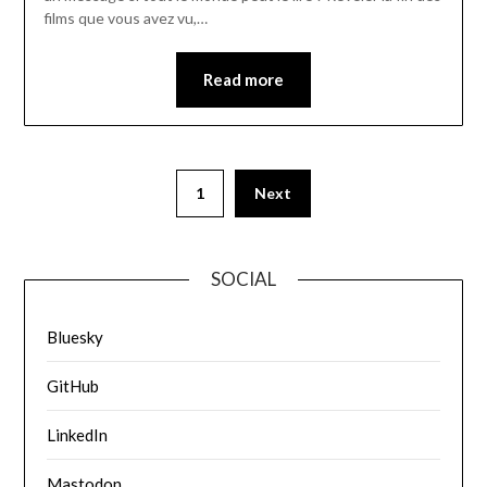
films que vous avez vu,…
Read more
1
Next
SOCIAL
Bluesky
GitHub
LinkedIn
Mastodon