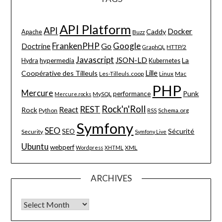
API Platform
API
Docker
Caddy
Apache
Buzz
FrankenPHP
Google
Go
Doctrine
HTTP/2
GraphQL
Javascript
JSON-LD
La
hypermedia
Hydra
Kubernetes
Lille
Coopérative des Tilleuls
Les-Tilleuls.coop
Linux
Mac
PHP
Mercure
Punk
performance
MySQL
Mercure.rocks
Rock'n'Roll
REST
React
Rock
Python
Schema.org
RSS
Symfony
SEO
Sécurité
SEO
Security
Symfony Live
Ubuntu
webperf
XML
Wordpress
XHTML
ARCHIVES
Archives