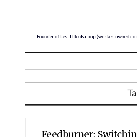
Skip
to
content
Founder of Les-Tilleuls.coop (worker-owned co
Ta
Feedburner: Switchin