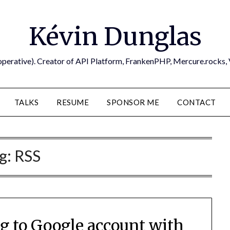
Kévin Dunglas
operative). Creator of API Platform, FrankenPHP, Mercure.rocks,
TALKS
RESUME
SPONSOR ME
CONTACT
g:
RSS
g to Google account with