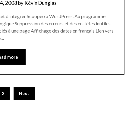
4, 2008
by
Kévin Dunglas
rmet d’intégrer Scoopeo à WordPress. Au programme :
gique Suppression des erreurs et des en-têtes inutiles
iés à une page Affichage des dates en français Lien vers
le…
ead more
2
Next