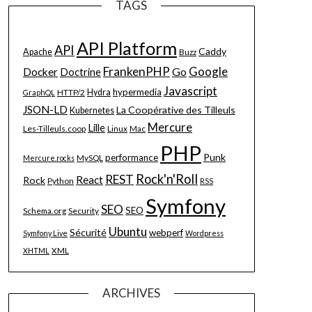
TAGS
API Platform
API
Caddy
Apache
Buzz
FrankenPHP
Google
Go
Docker
Doctrine
Javascript
hypermedia
HTTP/2
Hydra
GraphQL
JSON-LD
La Coopérative des Tilleuls
Kubernetes
Mercure
Lille
Les-Tilleuls.coop
Linux
Mac
PHP
Punk
performance
MySQL
Mercure.rocks
Rock'n'Roll
REST
React
Rock
Python
RSS
Symfony
SEO
SEO
Schema.org
Security
Ubuntu
Sécurité
webperf
Symfony Live
Wordpress
XML
XHTML
ARCHIVES