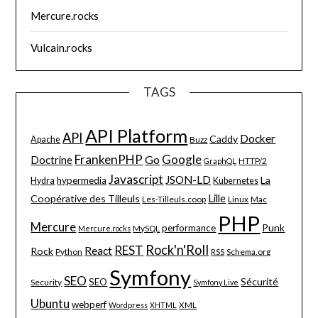
Mercure.rocks
Vulcain.rocks
TAGS
API Platform
API
Docker
Caddy
Apache
Buzz
FrankenPHP
Google
Go
Doctrine
HTTP/2
GraphQL
Javascript
JSON-LD
La
hypermedia
Hydra
Kubernetes
Lille
Coopérative des Tilleuls
Les-Tilleuls.coop
Linux
Mac
PHP
Mercure
Punk
performance
MySQL
Mercure.rocks
Rock'n'Roll
REST
React
Rock
Python
Schema.org
RSS
Symfony
SEO
Sécurité
SEO
Security
Symfony Live
Ubuntu
webperf
XML
Wordpress
XHTML