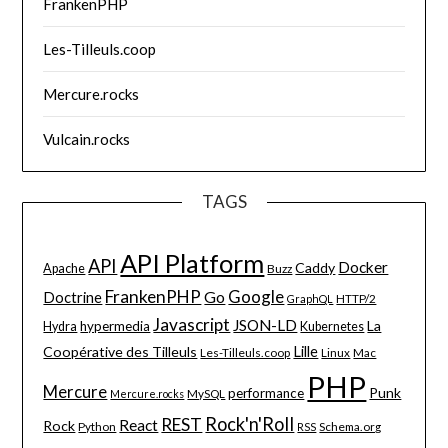
FrankenPHP
Les-Tilleuls.coop
Mercure.rocks
Vulcain.rocks
TAGS
API Platform
API
Docker
Caddy
Apache
Buzz
FrankenPHP
Google
Go
Doctrine
HTTP/2
GraphQL
Javascript
JSON-LD
La
hypermedia
Hydra
Kubernetes
Lille
Coopérative des Tilleuls
Les-Tilleuls.coop
Linux
Mac
PHP
Mercure
Punk
performance
MySQL
Mercure.rocks
Rock'n'Roll
REST
React
Rock
Python
Schema.org
RSS