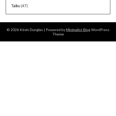
Talks
(47)
© 2026 Kévin Dunglas
| Powered by
Minimalist Blog
WordPress
Theme