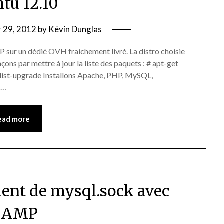
tu 12.10
 29, 2012
by
Kévin Dunglas
sur un dédié OVH fraichement livré. La distro choisie
 par mettre à jour la liste des paquets : # apt-get
t dist-upgrade Installons Apache, PHP, MySQL,
r…
ead more
ent de mysql.sock avec
AMP