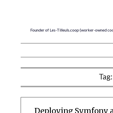
Skip
to
content
Founder of Les-Tilleuls.coop (worker-owned co
Tag
Deploying Symfony a