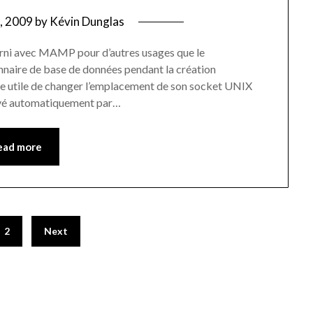
2, 2009
by
Kévin Dunglas
urni avec MAMP pour d’autres usages que le
aire de base de données pendant la création
être utile de changer l’emplacement de son socket UNIX
uvé automatiquement par…
ead more
2
Next