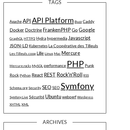
TAGS
API Platform
API
Caddy
Apache
Buzz
FrankenPHP
Google
Go
Docker
Doctrine
Javascript
hypermedia
HTTP/2
Hydra
GraphQL
JSON-LD
La Coopérative des Tilleuls
Kubernetes
Mercure
Lille
Les-Tilleuls.coop
Linux
Mac
PHP
Punk
performance
MySQL
Mercure.rocks
Rock'n'Roll
REST
React
Rock
Python
RSS
Symfony
SEO
SEO
Schema.org
Security
Ubuntu
Sécurité
webperf
Symfony Live
Wordpress
XML
XHTML
ARCHIVES