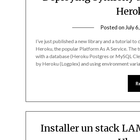
Hero
Posted on
July 6
I’ve just published a new library and a tutorial t
Heroku, the popular Platform As A Service. The tu
with a database (Heroku Postgres or MySQL Cle
by Heroku (Logplex) and using environment vari
R
Installer un stack L