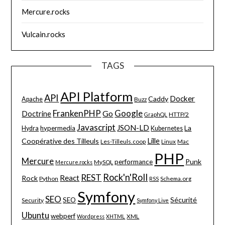
Mercure.rocks
Vulcain.rocks
TAGS
API Platform
API
Docker
Caddy
Apache
Buzz
FrankenPHP
Google
Go
Doctrine
HTTP/2
GraphQL
Javascript
JSON-LD
La
hypermedia
Hydra
Kubernetes
Lille
Coopérative des Tilleuls
Les-Tilleuls.coop
Linux
Mac
PHP
Mercure
Punk
performance
MySQL
Mercure.rocks
Rock'n'Roll
REST
React
Rock
Python
Schema.org
RSS
Symfony
SEO
Sécurité
SEO
Security
Symfony Live
Ubuntu
webperf
XML
Wordpress
XHTML