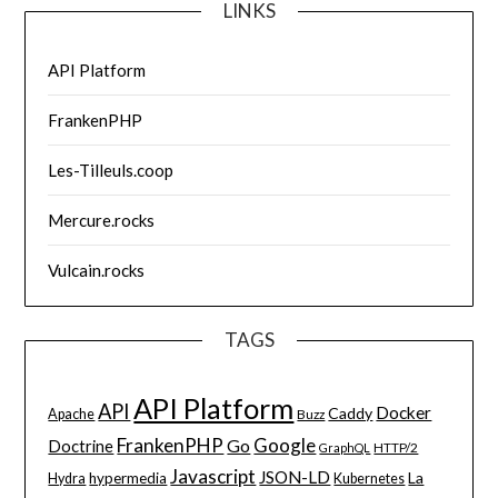
LINKS
API Platform
FrankenPHP
Les-Tilleuls.coop
Mercure.rocks
Vulcain.rocks
TAGS
API Platform
API
Docker
Caddy
Apache
Buzz
FrankenPHP
Google
Go
Doctrine
HTTP/2
GraphQL
Javascript
JSON-LD
La
hypermedia
Hydra
Kubernetes