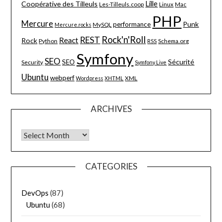
Lille
Coopérative des Tilleuls
Les-Tilleuls.coop
Linux
Mac
PHP
Mercure
Punk
performance
MySQL
Mercure.rocks
Rock'n'Roll
REST
React
Rock
Python
Schema.org
RSS
Symfony
SEO
Sécurité
SEO
Security
Symfony Live
Ubuntu
webperf
XML
Wordpress
XHTML
ARCHIVES
Archives
CATEGORIES
DevOps
(87)
Ubuntu
(68)