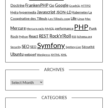
FrankenPHP
Google
Go
Doctrine
HTTP/2
GraphQL
Javascript
JSON-LD
La
hypermedia
Hydra
Kubernetes
Lille
Coopérative des Tilleuls
Les-Tilleuls.coop
Linux
Mac
PHP
Mercure
Punk
performance
MySQL
Mercure.rocks
Rock'n'Roll
REST
React
Rock
Python
Schema.org
RSS
Symfony
SEO
Sécurité
SEO
Security
Symfony Live
Ubuntu
webperf
XML
Wordpress
XHTML
ARCHIVES
Archives
CATEGORIES