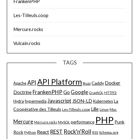
FrankenPHP
Les-Tilleuls.coop
Mercure.rocks
Vulcain.rocks
TAGS
API Platform
API
Docker
Caddy
Apache
Buzz
FrankenPHP
Google
Go
Doctrine
HTTP/2
GraphQL
Javascript
JSON-LD
La
hypermedia
Hydra
Kubernetes
Lille
Coopérative des Tilleuls
Les-Tilleuls.coop
Linux
Mac
PHP
Mercure
Punk
performance
MySQL
Mercure.rocks
Rock'n'Roll
REST
React
Rock
Python
Schema.org
RSS