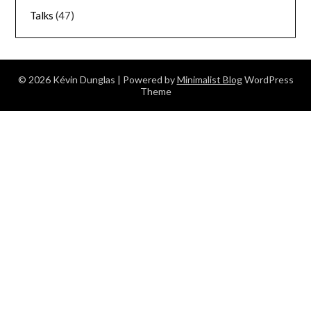
Talks
(47)
© 2026 Kévin Dunglas
| Powered by
Minimalist Blog
WordPress
Theme