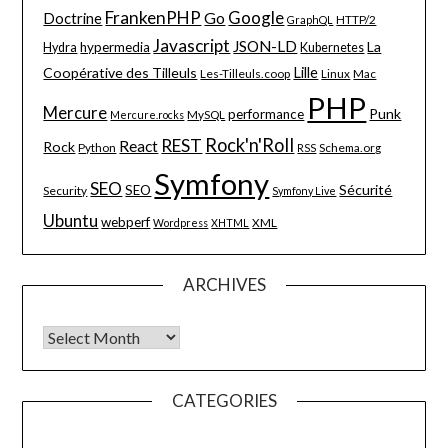
FrankenPHP
Google
Go
Doctrine
HTTP/2
GraphQL
Javascript
JSON-LD
La
hypermedia
Hydra
Kubernetes
Lille
Coopérative des Tilleuls
Les-Tilleuls.coop
Linux
Mac
PHP
Mercure
Punk
performance
MySQL
Mercure.rocks
Rock'n'Roll
REST
React
Rock
Python
Schema.org
RSS
Symfony
SEO
Sécurité
SEO
Security
Symfony Live
Ubuntu
webperf
XML
Wordpress
XHTML
ARCHIVES
Archives
CATEGORIES