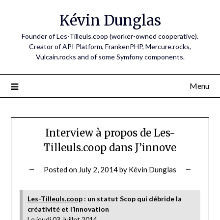
Skip
Kévin Dunglas
to
content
Founder of Les-Tilleuls.coop (worker-owned cooperative).
Creator of API Platform, FrankenPHP, Mercure.rocks,
Vulcain.rocks and of some Symfony components.
Menu
Interview à propos de Les-
Tilleuls.coop dans J’innove
Posted on
July 2, 2014
by
Kévin Dunglas
Les-Tilleuls.coop
: un statut Scop qui débride la
créativité et l’innovation
Le jeudi 03 Juillet 2014