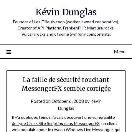
Skip
Kévin Dunglas
to
content
Founder of Les-Tilleuls.coop (worker-owned cooperative).
Creator of API Platform, FrankenPHP, Mercure.rocks,
Vulcain.rocks and of some Symfony components.
Menu
La faille de sécurité touchant
MessengerFX semble corrigée
Posted on
October 6, 2008
by
Kévin
Dunglas
Il y’a quelques temps, j’avais découvert
une vulnérabilité
de type Cross Site Scripting dans MessengerFX
, un client
web populaire pour le réseau Windows Live Messenger, qui