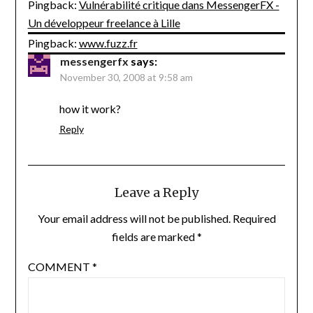
Pingback:
Vulnérabilité critique dans MessengerFX -
Un développeur freelance à Lille
Pingback:
www.fuzz.fr
messengerfx
says:
November 30, 2008 at 9:58 am
how it work?
Reply
Leave a Reply
Your email address will not be published.
Required
fields are marked
*
COMMENT
*