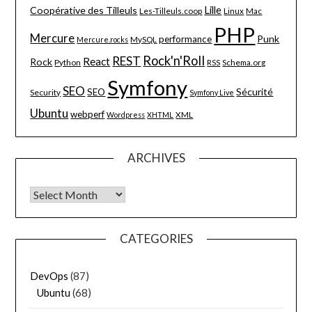
Lille
Coopérative des Tilleuls
Les-Tilleuls.coop
Linux
Mac
PHP
Mercure
Punk
performance
MySQL
Mercure.rocks
Rock'n'Roll
REST
React
Rock
Python
Schema.org
RSS
Symfony
SEO
Sécurité
SEO
Security
Symfony Live
Ubuntu
webperf
XML
Wordpress
XHTML
ARCHIVES
Archives
CATEGORIES
DevOps
(87)
Ubuntu
(68)