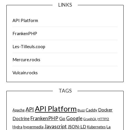
LINKS
API Platform
FrankenPHP
Les-Tilleuls.coop
Mercure.rocks
Vulcain.rocks
TAGS
API Platform
API
Docker
Caddy
Apache
Buzz
FrankenPHP
Google
Go
Doctrine
HTTP/2
GraphQL
Javascript
JSON-LD
La
hypermedia
Hydra
Kubernetes