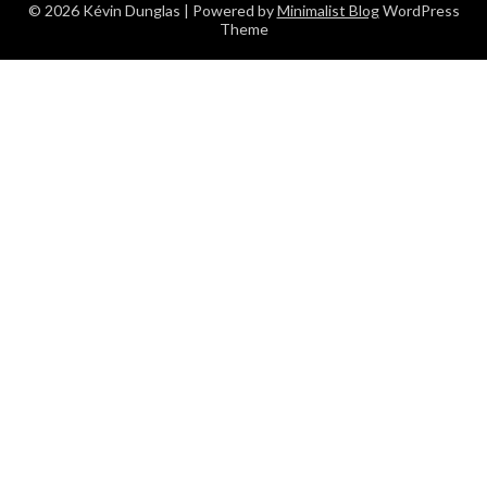
© 2026 Kévin Dunglas
| Powered by
Minimalist Blog
WordPress
Theme