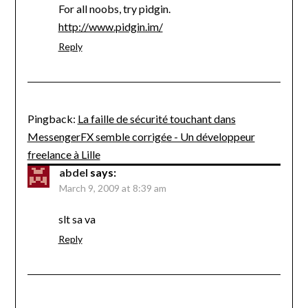
For all noobs, try pidgin.
http://www.pidgin.im/
Reply
Pingback:
La faille de sécurité touchant dans
MessengerFX semble corrigée - Un développeur
freelance à Lille
abdel
says:
March 9, 2009 at 8:39 am
slt sa va
Reply