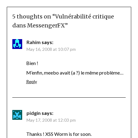
5 thoughts on “
Vulnérabilité critique
dans MessengerFX
”
Rahim
says:
May 16, 2008 at 10:07 pm
Bien !
M’enfin, meebo avait (a ?) le même problème…
Reply
pidgin
says:
May 17, 2008 at 12:03 pm
Thanks ! XSS Worm is for soon.