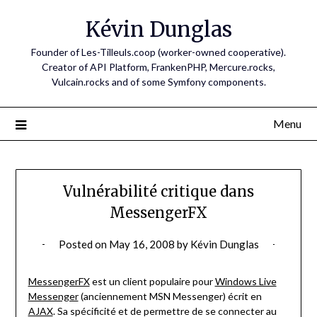
Skip
Kévin Dunglas
to
content
Founder of Les-Tilleuls.coop (worker-owned cooperative).
Creator of API Platform, FrankenPHP, Mercure.rocks,
Vulcain.rocks and of some Symfony components.
Menu
Vulnérabilité critique dans
MessengerFX
Posted on
May 16, 2008
by
Kévin Dunglas
MessengerFX
est un client populaire pour
Windows Live
Messenger
(anciennement MSN Messenger) écrit en
AJAX
. Sa spécificité et de permettre de se connecter au