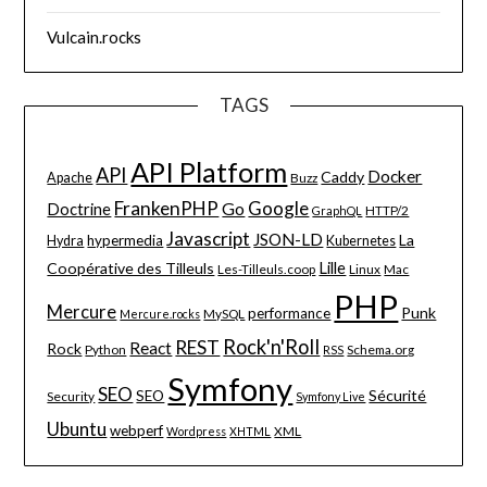
Vulcain.rocks
TAGS
API Platform
API
Docker
Caddy
Apache
Buzz
FrankenPHP
Google
Go
Doctrine
HTTP/2
GraphQL
Javascript
JSON-LD
La
hypermedia
Hydra
Kubernetes
Lille
Coopérative des Tilleuls
Les-Tilleuls.coop
Linux
Mac
PHP
Mercure
Punk
performance
MySQL
Mercure.rocks
Rock'n'Roll
REST
React
Rock
Python
Schema.org
RSS
Symfony
SEO
Sécurité
SEO
Security
Symfony Live
Ubuntu
webperf
XML
Wordpress
XHTML