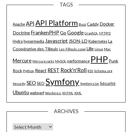
TAGS
API Platform
API
Docker
Caddy
Apache
Buzz
FrankenPHP
Google
Go
Doctrine
HTTP/2
GraphQL
Javascript
JSON-LD
La
hypermedia
Hydra
Kubernetes
Lille
Coopérative des Tilleuls
Les-Tilleuls.coop
Linux
Mac
PHP
Mercure
Punk
performance
MySQL
Mercure.rocks
Rock'n'Roll
REST
React
Rock
Python
Schema.org
RSS
Symfony
SEO
Sécurité
SEO
Security
Symfony Live
Ubuntu
webperf
XML
Wordpress
XHTML
ARCHIVES
Archives