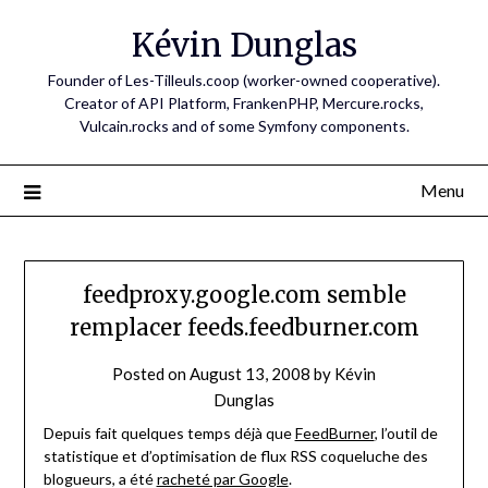
Skip
Kévin Dunglas
to
content
Founder of Les-Tilleuls.coop (worker-owned cooperative).
Creator of API Platform, FrankenPHP, Mercure.rocks,
Vulcain.rocks and of some Symfony components.
Menu
feedproxy.google.com semble
remplacer feeds.feedburner.com
Posted on
August 13, 2008
by
Kévin
Dunglas
Depuis fait quelques temps déjà que
FeedBurner
, l’outil de
statistique et d’optimisation de flux RSS coqueluche des
blogueurs, a été
racheté par Google
.