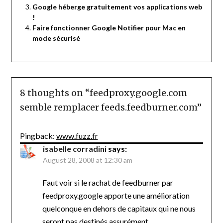
Google héberge gratuitement vos applications web
!
Faire fonctionner Google Notifier pour Mac en
mode sécurisé
8 thoughts on “
feedproxy.google.com
semble remplacer feeds.feedburner.com
”
Pingback:
www.fuzz.fr
isabelle corradini
says:
August 28, 2008 at 12:30 am
Faut voir si le rachat de feedburner par
feedproxy.google apporte une amélioration
quelconque en dehors de capitaux qui ne nous
seront pas destinés assurément.