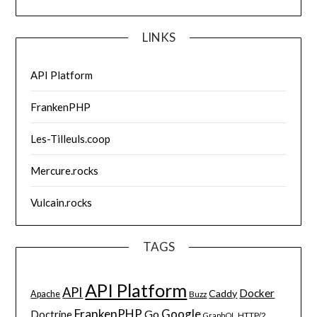
LINKS
API Platform
FrankenPHP
Les-Tilleuls.coop
Mercure.rocks
Vulcain.rocks
TAGS
API Platform
API
Docker
Caddy
Apache
Buzz
FrankenPHP
Google
Go
Doctrine
HTTP/2
GraphQL