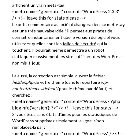
affichent un vilain meta-tag :
<meta name="generator" content="WordPress 2.3.3"
/> <!-- leave this for stats please -->
Le petit commentaire associé ni changera rien, ce meta-tag
est une très mauvaise idée ! Il permet aux pirates de
connaitre instantanément quelle version du logiciel vous
utilisez et quelles sont les
failles de sécurité
qui la
touchent. Il pourrait même permettre à un robot
d’attaquer massivement les sites utilisant des WordPress
non mis-à-jour.
La aussi, la correction est simple, ouvrez le fichier
header.php
de votre thème (dans le répertoire
wp-
content/themes/default/
pour le thème par défaut) et
cherchez :
<meta name="generator" content="WordPress <?php
bloginfo('version'); ?>" /> <!-- leave this for stats -->
Si vous êtes sans états d’âmes pour les statistiques de
WordPress supprimez simplement la ligne, sinon
remplacez-la par :
<meta name="generator" content="WordPress" /> <!--