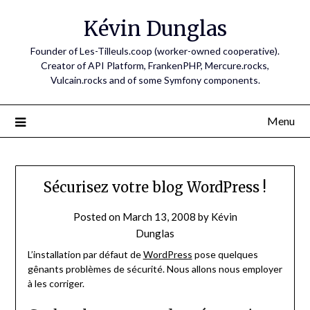
Skip
Kévin Dunglas
to
content
Founder of Les-Tilleuls.coop (worker-owned cooperative).
Creator of API Platform, FrankenPHP, Mercure.rocks,
Vulcain.rocks and of some Symfony components.
Menu
Sécurisez votre blog WordPress !
Posted on
March 13, 2008
by
Kévin
Dunglas
L’installation par défaut de
WordPress
pose quelques
gênants problèmes de sécurité. Nous allons nous employer
à les corriger.