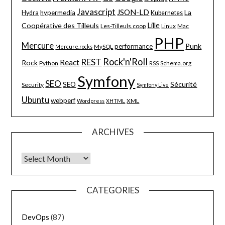
Javascript
JSON-LD
La
hypermedia
Hydra
Kubernetes
Lille
Coopérative des Tilleuls
Les-Tilleuls.coop
Linux
Mac
PHP
Mercure
Punk
performance
MySQL
Mercure.rocks
Rock'n'Roll
REST
React
Rock
Python
Schema.org
RSS
Symfony
SEO
Sécurité
SEO
Security
Symfony Live
Ubuntu
webperf
XML
Wordpress
XHTML
ARCHIVES
Archives
CATEGORIES
DevOps
(87)