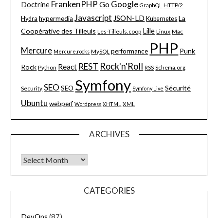
FrankenPHP
Google
Go
Doctrine
HTTP/2
GraphQL
Javascript
JSON-LD
La
hypermedia
Hydra
Kubernetes
Lille
Coopérative des Tilleuls
Les-Tilleuls.coop
Linux
Mac
PHP
Mercure
Punk
performance
MySQL
Mercure.rocks
Rock'n'Roll
REST
React
Rock
Python
Schema.org
RSS
Symfony
SEO
Sécurité
SEO
Security
Symfony Live
Ubuntu
webperf
XML
Wordpress
XHTML
ARCHIVES
Archives
CATEGORIES
DevOps
(87)