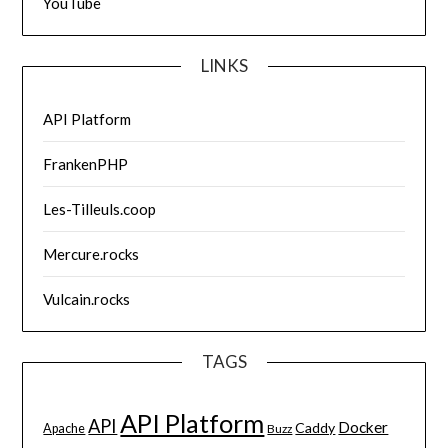
YouTube
LINKS
API Platform
FrankenPHP
Les-Tilleuls.coop
Mercure.rocks
Vulcain.rocks
TAGS
API Platform
API
Docker
Caddy
Apache
Buzz