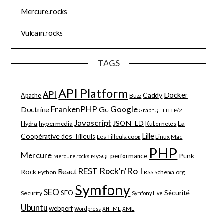
Mercure.rocks
Vulcain.rocks
TAGS
API Platform
API
Docker
Caddy
Apache
Buzz
FrankenPHP
Google
Go
Doctrine
HTTP/2
GraphQL
Javascript
JSON-LD
La
hypermedia
Hydra
Kubernetes
Lille
Coopérative des Tilleuls
Les-Tilleuls.coop
Linux
Mac
PHP
Mercure
Punk
performance
MySQL
Mercure.rocks
Rock'n'Roll
REST
React
Rock
Python
Schema.org
RSS
Symfony
SEO
Sécurité
SEO
Security
Symfony Live
Ubuntu
webperf
XML
Wordpress
XHTML