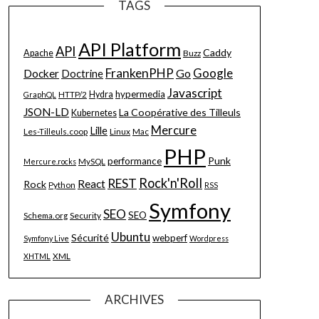
TAGS
API Platform
API
Caddy
Apache
Buzz
FrankenPHP
Google
Go
Docker
Doctrine
Javascript
hypermedia
HTTP/2
Hydra
GraphQL
JSON-LD
La Coopérative des Tilleuls
Kubernetes
Mercure
Lille
Les-Tilleuls.coop
Linux
Mac
PHP
Punk
performance
MySQL
Mercure.rocks
Rock'n'Roll
REST
React
Rock
Python
RSS
Symfony
SEO
SEO
Schema.org
Security
Ubuntu
Sécurité
webperf
Symfony Live
Wordpress
XML
XHTML
ARCHIVES