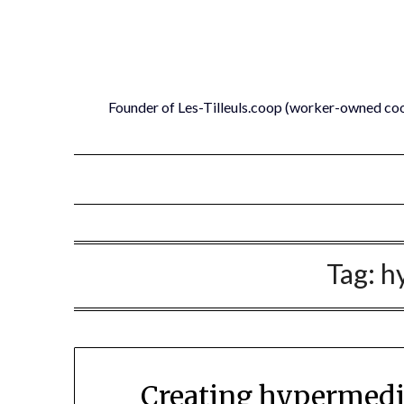
Skip
to
content
Founder of Les-Tilleuls.coop (worker-owned co
Tag:
h
Creating hypermedi