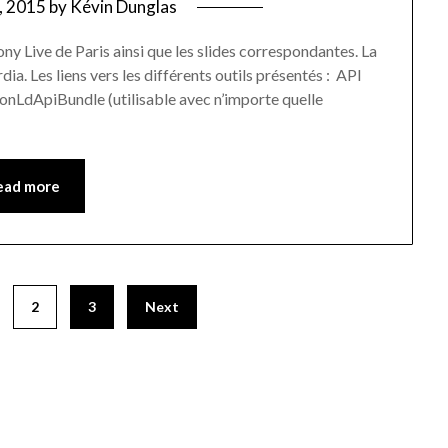
9, 2015
by
Kévin Dunglas
y Live de Paris ainsi que les slides correspondantes. La
. Les liens vers les différents outils présentés : API
onLdApiBundle (utilisable avec n’importe quelle
ead more
2
3
Next