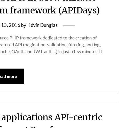
orm framework (APIDays)
 13, 2016
by
Kévin Dunglas
ource PHP framework dedicated to the creation of
tured API (pagination, validation, filtering, sorting,
che, OAuth and JWT auth…) in just a few minutes. It
ead more
s applications API-centric