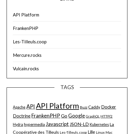
API Platform
FrankenPHP
Les-Tilleuls.coop
Mercure.rocks
Vulcain.rocks
TAGS
API Platform
API
Docker
Caddy
Apache
Buzz
FrankenPHP
Google
Go
Doctrine
HTTP/2
GraphQL
Javascript
JSON-LD
La
hypermedia
Hydra
Kubernetes
Lille
Coopérative des Tilleuls
Les-Tilleuls.coop
Linux
Mac