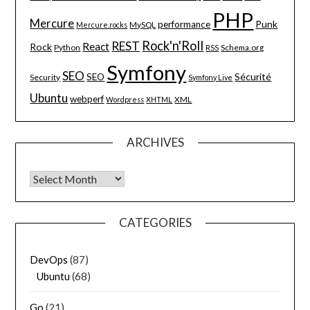
PHP
Mercure
Punk
performance
MySQL
Mercure.rocks
Rock'n'Roll
REST
React
Rock
Python
Schema.org
RSS
Symfony
SEO
Sécurité
SEO
Security
Symfony Live
Ubuntu
webperf
XML
Wordpress
XHTML
ARCHIVES
Archives
CATEGORIES
DevOps
(87)
Ubuntu
(68)
Go
(21)