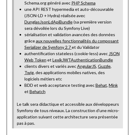
Schema.org généré avec
PHP Schema
une API REST hypermedia et auto-découvrable
(JSON-LD + Hydra) réalisée avec
DunglasJsonLdApiBundle
(sa première version
sera dévoilée lors du Symfony Live)
sérialisation et validation avancées des données
grâce
aux nouvelles fonctionnalités du composant
Serializer de Symfony 2.7
et du Validator
authentification stateless (cookie-less) avec
JSON
Web Token
et
LexikJWTAuthenticationBundle
clients divers et variés avec
AngularJS
,
Guzzle
,
Twig
, des applications mobiles natives, des
logiciels métiers etc
BDD et web acceptance testing avec
Behat
,
Mink
et
Behatch
Le talk sera didactique et accessible aux développeurs
Symfony de tous niveaux. La construction d’une micro-
application suivant cette architecture sera présentée
pas à pas.