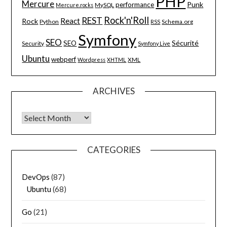
PHP
Mercure
Punk
performance
MySQL
Mercure.rocks
Rock'n'Roll
REST
React
Rock
Python
Schema.org
RSS
Symfony
SEO
Sécurité
SEO
Security
Symfony Live
Ubuntu
webperf
XML
Wordpress
XHTML
ARCHIVES
Archives
CATEGORIES
DevOps
(87)
Ubuntu
(68)
Go
(21)