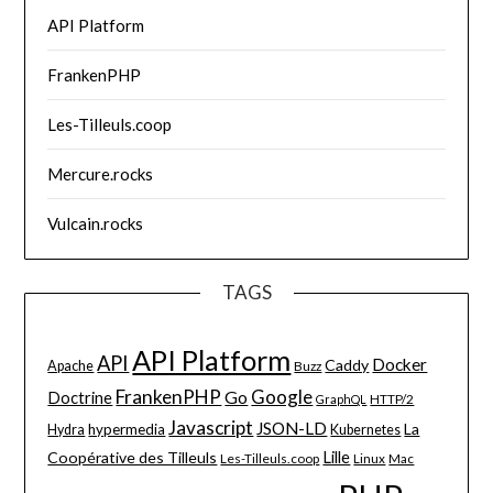
API Platform
FrankenPHP
Les-Tilleuls.coop
Mercure.rocks
Vulcain.rocks
TAGS
API Platform
API
Docker
Caddy
Apache
Buzz
FrankenPHP
Google
Go
Doctrine
HTTP/2
GraphQL
Javascript
JSON-LD
La
hypermedia
Hydra
Kubernetes
Lille
Coopérative des Tilleuls
Les-Tilleuls.coop
Linux
Mac