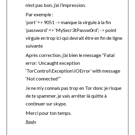
n’est pas bon, j’ai l’impression.
Par exemple :
‘port’ => 9051 -> manque la virgule à la fin
‘password’ => ‘MySecr3tPassw0rd’; -> point
virgule en trop ici qui devrait être en fin de ligne
suivante
Après correction, j’ai bien le message “Fatal
error: Uncaught exception
‘TorControl\Exception\IOError’ with message
‘Not connected'”
Je ne m’y connais pas trop en Tor donc je risque
de te spammer, je vais arrêter là quitte à
continuer sur skype.
Merci pour ton temps.
Reply