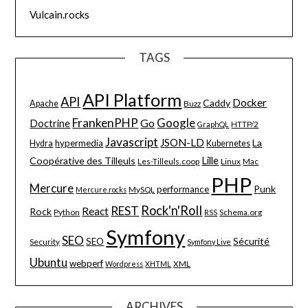
Vulcain.rocks
TAGS
API Platform
API
Docker
Caddy
Apache
Buzz
FrankenPHP
Google
Go
Doctrine
HTTP/2
GraphQL
Javascript
JSON-LD
La
hypermedia
Hydra
Kubernetes
Lille
Coopérative des Tilleuls
Les-Tilleuls.coop
Linux
Mac
PHP
Mercure
Punk
performance
MySQL
Mercure.rocks
Rock'n'Roll
REST
React
Rock
Python
Schema.org
RSS
Symfony
SEO
Sécurité
SEO
Security
Symfony Live
Ubuntu
webperf
XML
Wordpress
XHTML
ARCHIVES