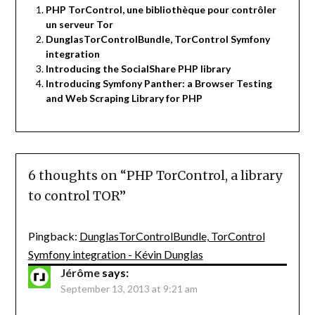
PHP TorControl, une bibliothèque pour contrôler
un serveur Tor
DunglasTorControlBundle, TorControl Symfony
integration
Introducing the SocialShare PHP library
Introducing Symfony Panther: a Browser Testing
and Web Scraping Library for PHP
6 thoughts on “
PHP TorControl, a library
to control TOR
”
Pingback:
DunglasTorControlBundle, TorControl
Symfony integration - Kévin Dunglas
Jérôme
says:
September 13, 2013 at 9:21 am