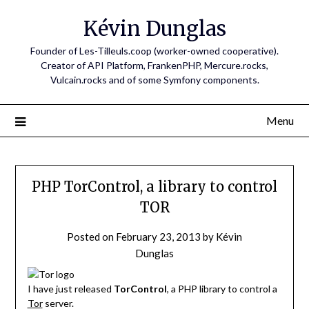
Skip
Kévin Dunglas
to
content
Founder of Les-Tilleuls.coop (worker-owned cooperative).
Creator of API Platform, FrankenPHP, Mercure.rocks,
Vulcain.rocks and of some Symfony components.
Menu
PHP TorControl, a library to control
TOR
Posted on
February 23, 2013
by
Kévin
Dunglas
I have just released
TorControl
, a PHP library to control a
Tor
server.