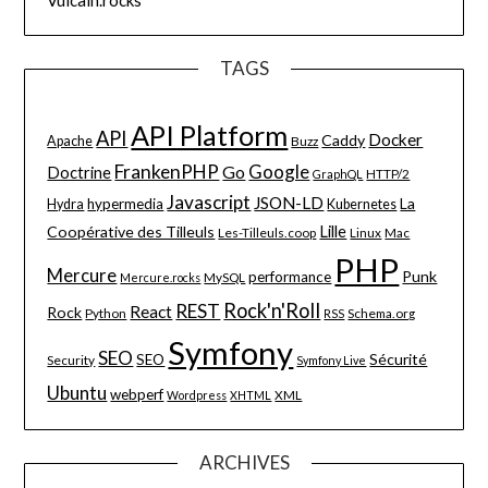
TAGS
API Platform
API
Docker
Caddy
Apache
Buzz
FrankenPHP
Google
Go
Doctrine
HTTP/2
GraphQL
Javascript
JSON-LD
La
hypermedia
Hydra
Kubernetes
Lille
Coopérative des Tilleuls
Les-Tilleuls.coop
Linux
Mac
PHP
Mercure
Punk
performance
MySQL
Mercure.rocks
Rock'n'Roll
REST
React
Rock
Python
Schema.org
RSS
Symfony
SEO
Sécurité
SEO
Security
Symfony Live
Ubuntu
webperf
XML
Wordpress
XHTML
ARCHIVES