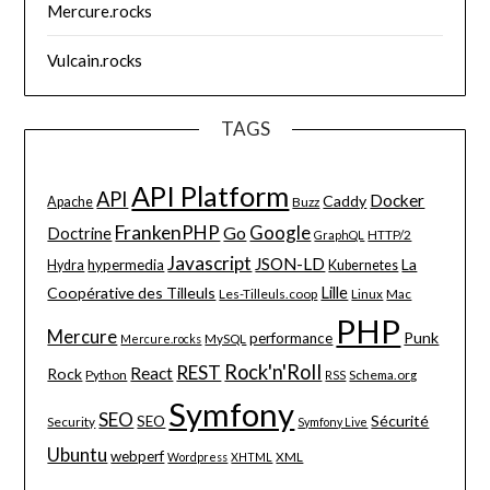
Mercure.rocks
Vulcain.rocks
TAGS
API Platform
API
Docker
Caddy
Apache
Buzz
FrankenPHP
Google
Go
Doctrine
HTTP/2
GraphQL
Javascript
JSON-LD
La
hypermedia
Hydra
Kubernetes
Lille
Coopérative des Tilleuls
Les-Tilleuls.coop
Linux
Mac
PHP
Mercure
Punk
performance
MySQL
Mercure.rocks
Rock'n'Roll
REST
React
Rock
Python
Schema.org
RSS
Symfony
SEO
Sécurité
SEO
Security
Symfony Live
Ubuntu
webperf
XML
Wordpress
XHTML