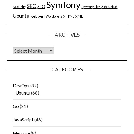
Symfony
SEO
Sécurité
SEO
Security
Symfony Live
Ubuntu
webperf
XML
Wordpress
XHTML
ARCHIVES
Archives
CATEGORIES
DevOps
(87)
Ubuntu
(68)
Go
(21)
JavaScript
(46)
Mercure
(8)