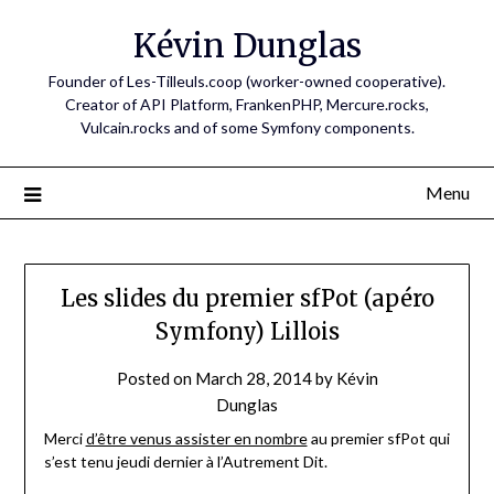
Skip
Kévin Dunglas
to
content
Founder of Les-Tilleuls.coop (worker-owned cooperative).
Creator of API Platform, FrankenPHP, Mercure.rocks,
Vulcain.rocks and of some Symfony components.
Menu
Les slides du premier sfPot (apéro
Symfony) Lillois
Posted on
March 28, 2014
by
Kévin
Dunglas
Merci
d’être venus assister en nombre
au premier sfPot qui
s’est tenu jeudi dernier à l’Autrement Dit.