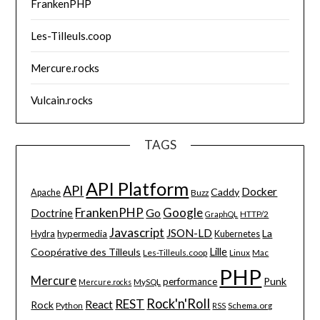
FrankenPHP
Les-Tilleuls.coop
Mercure.rocks
Vulcain.rocks
TAGS
API Platform
API
Docker
Caddy
Apache
Buzz
FrankenPHP
Google
Go
Doctrine
HTTP/2
GraphQL
Javascript
JSON-LD
La
hypermedia
Hydra
Kubernetes
Lille
Coopérative des Tilleuls
Les-Tilleuls.coop
Linux
Mac
PHP
Mercure
Punk
performance
MySQL
Mercure.rocks
Rock'n'Roll
REST
React
Rock
Python
Schema.org
RSS