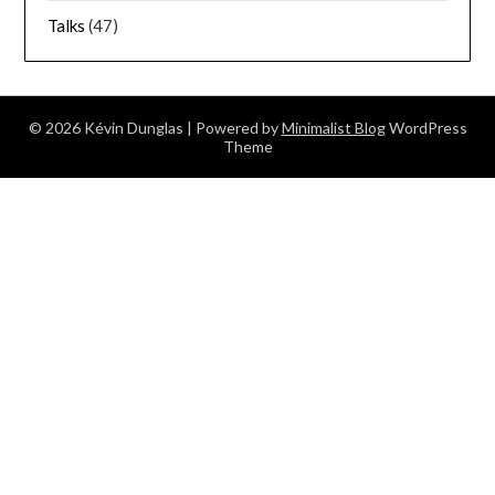
Talks
(47)
© 2026 Kévin Dunglas
| Powered by
Minimalist Blog
WordPress
Theme