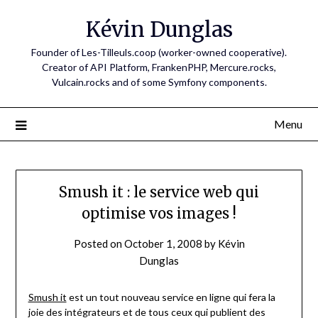
Skip
Kévin Dunglas
to
content
Founder of Les-Tilleuls.coop (worker-owned cooperative).
Creator of API Platform, FrankenPHP, Mercure.rocks,
Vulcain.rocks and of some Symfony components.
Menu
Smush it : le service web qui
optimise vos images !
Posted on
October 1, 2008
by
Kévin
Dunglas
Smush it
est un tout nouveau service en ligne qui fera la
joie des intégrateurs et de tous ceux qui publient des