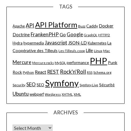
TAGS
API Platform
API
Docker
Caddy
Apache
Buzz
FrankenPHP
Google
Go
Doctrine
HTTP/2
GraphQL
Javascript
JSON-LD
La
hypermedia
Hydra
Kubernetes
Lille
Coopérative des Tilleuls
Les-Tilleuls.coop
Linux
Mac
PHP
Mercure
Punk
performance
MySQL
Mercure.rocks
Rock'n'Roll
REST
React
Rock
Python
Schema.org
RSS
Symfony
SEO
Sécurité
SEO
Security
Symfony Live
Ubuntu
webperf
XML
Wordpress
XHTML
ARCHIVES
Archives