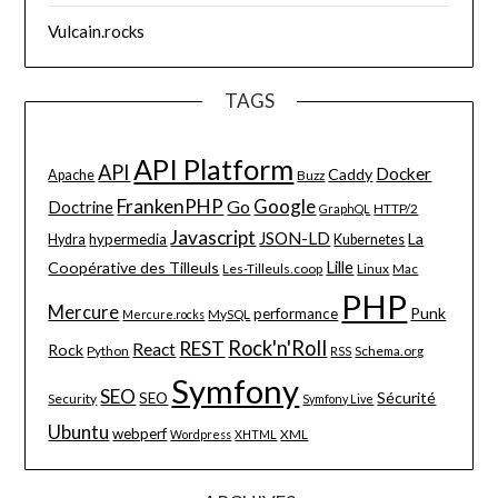
Vulcain.rocks
TAGS
API Platform
API
Docker
Caddy
Apache
Buzz
FrankenPHP
Google
Go
Doctrine
HTTP/2
GraphQL
Javascript
JSON-LD
La
hypermedia
Hydra
Kubernetes
Lille
Coopérative des Tilleuls
Les-Tilleuls.coop
Linux
Mac
PHP
Mercure
Punk
performance
MySQL
Mercure.rocks
Rock'n'Roll
REST
React
Rock
Python
Schema.org
RSS
Symfony
SEO
Sécurité
SEO
Security
Symfony Live
Ubuntu
webperf
XML
Wordpress
XHTML