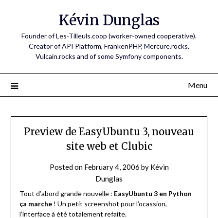
Skip
Kévin Dunglas
to
content
Founder of Les-Tilleuls.coop (worker-owned cooperative).
Creator of API Platform, FrankenPHP, Mercure.rocks,
Vulcain.rocks and of some Symfony components.
Menu
Preview de EasyUbuntu 3, nouveau
site web et Clubic
Posted on
February 4, 2006
by
Kévin
Dunglas
Tout d’abord grande nouvelle :
EasyUbuntu 3 en Python
ça marche
! Un petit screenshot pour l’ocassion,
l’interface à été totalement refaite.