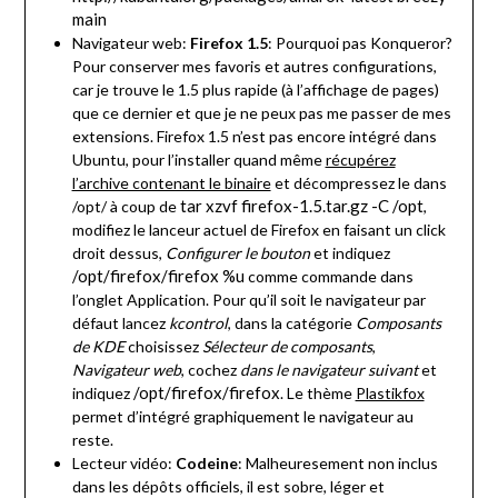
main
Navigateur web:
Firefox 1.5
: Pourquoi pas Konqueror?
Pour conserver mes favoris et autres configurations,
car je trouve le 1.5 plus rapide (à l’affichage de pages)
que ce dernier et que je ne peux pas me passer de mes
extensions. Firefox 1.5 n’est pas encore intégré dans
Ubuntu, pour l’installer quand même
récupérez
l’archive contenant le binaire
et décompressez le dans
tar xzvf firefox-1.5.tar.gz -C /opt
/opt/ à coup de
,
modifiez le lanceur actuel de Firefox en faisant un click
droit dessus,
Configurer le bouton
et indiquez
/opt/firefox/firefox %u
comme commande dans
l’onglet Application. Pour qu’il soit le navigateur par
défaut lancez
kcontrol
, dans la catégorie
Composants
de KDE
choisissez
Sélecteur de composants
,
Navigateur web
, cochez
dans le navigateur suivant
et
/opt/firefox/firefox
indiquez
. Le thème
Plastikfox
permet d’intégré graphiquement le navigateur au
reste.
Lecteur vidéo:
Codeine
: Malheuresement non inclus
dans les dépôts officiels, il est sobre, léger et