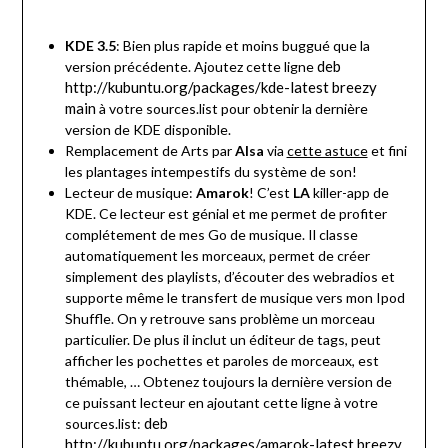
KDE 3.5
: Bien plus rapide et moins buggué que la
deb
version précédente. Ajoutez cette ligne
http://kubuntu.org/packages/kde-latest breezy
main
à votre sources.list pour obtenir la dernière
version de KDE disponible.
Remplacement de Arts par
Alsa
via
cette astuce
et fini
les plantages intempestifs du système de son!
Lecteur de musique:
Amarok
! C’est
LA
killer-app de
KDE. Ce lecteur est génial et me permet de profiter
complétement de mes Go de musique. Il classe
automatiquement les morceaux, permet de créer
simplement des playlists, d’écouter des webradios et
supporte même le transfert de musique vers mon Ipod
Shuffle. On y retrouve sans problème un morceau
particulier. De plus il inclut un éditeur de tags, peut
afficher les pochettes et paroles de morceaux, est
thémable, … Obtenez toujours la dernière version de
ce puissant lecteur en ajoutant cette ligne à votre
deb
sources.list:
http://kubuntu.org/packages/amarok-latest breezy