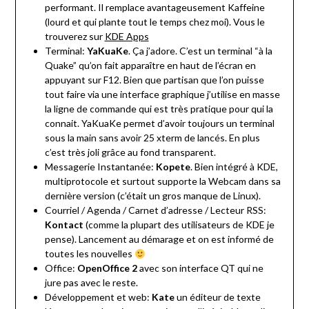
performant. Il remplace avantageusement Kaffeine
(lourd et qui plante tout le temps chez moi). Vous le
trouverez sur
KDE Apps
Terminal:
YaKuaKe
. Ça j’adore. C’est un terminal “à la
Quake” qu’on fait apparaître en haut de l’écran en
appuyant sur F12. Bien que partisan que l’on puisse
tout faire via une interface graphique j’utilise en masse
la ligne de commande qui est très pratique pour qui la
connait. YaKuaKe permet d’avoir toujours un terminal
sous la main sans avoir 25 xterm de lancés. En plus
c’est très joli grâce au fond transparent.
Messagerie Instantanée:
Kopete
. Bien intégré à KDE,
multiprotocole et surtout supporte la Webcam dans sa
dernière version (c’était un gros manque de Linux).
Courriel / Agenda / Carnet d’adresse / Lecteur RSS:
Kontact
(comme la plupart des utilisateurs de KDE je
pense). Lancement au démarage et on est informé de
toutes les nouvelles
Office:
OpenOffice 2
avec son interface QT qui ne
jure pas avec le reste.
Développement et web:
Kate
un éditeur de texte