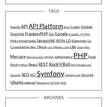
TAGS
API Platform
API
Docker
Caddy
Apache
Buzz
FrankenPHP
Google
Go
Doctrine
HTTP/2
GraphQL
Javascript
JSON-LD
La
hypermedia
Hydra
Kubernetes
Lille
Coopérative des Tilleuls
Les-Tilleuls.coop
Linux
Mac
PHP
Mercure
Punk
performance
MySQL
Mercure.rocks
Rock'n'Roll
REST
React
Rock
Python
Schema.org
RSS
Symfony
SEO
Sécurité
SEO
Security
Symfony Live
Ubuntu
webperf
XML
Wordpress
XHTML
ARCHIVES