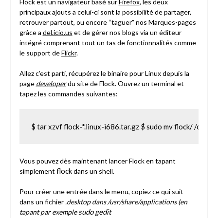
Flock est un navigateur basé sur
Firefox
, les deux
principaux ajouts a celui-ci sont la possibilité de partager,
retrouver partout, ou encore “taguer” nos Marques-pages
grâce a
del.icio.us
et de gérer nos blogs via un éditeur
intégré comprenant tout un tas de fonctionnalités comme
le support de
Flickr
.
Allez c’est parti, récupérez le binaire pour Linux depuis la
page
developer
du site de Flock. Ouvrez un terminal et
tapez les commandes suivantes:
$ tar xzvf flock-*.linux-i686.tar.gz $ sudo mv flock/ /opt/ 
Vous pouvez dès maintenant lancer Flock en tapant
flock
simplement
dans un shell.
Pour créer une entrée dans le menu, copiez ce qui suit
dans un fichier
.desktop
dans /usr/share/applications (en
sudo gedit
tapant par exemple