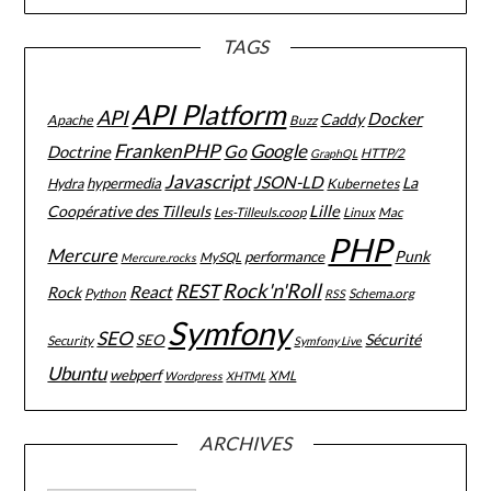
TAGS
API Platform
API
Docker
Caddy
Apache
Buzz
FrankenPHP
Google
Go
Doctrine
HTTP/2
GraphQL
Javascript
JSON-LD
La
hypermedia
Hydra
Kubernetes
Lille
Coopérative des Tilleuls
Les-Tilleuls.coop
Linux
Mac
PHP
Mercure
Punk
performance
MySQL
Mercure.rocks
Rock'n'Roll
REST
React
Rock
Python
Schema.org
RSS
Symfony
SEO
Sécurité
SEO
Security
Symfony Live
Ubuntu
webperf
XML
Wordpress
XHTML
ARCHIVES