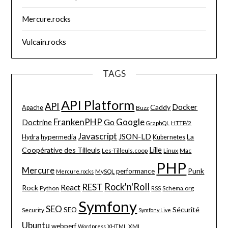
Mercure.rocks
Vulcain.rocks
TAGS
API Platform
API
Docker
Caddy
Apache
Buzz
FrankenPHP
Google
Go
Doctrine
HTTP/2
GraphQL
Javascript
JSON-LD
La
hypermedia
Hydra
Kubernetes
Lille
Coopérative des Tilleuls
Les-Tilleuls.coop
Linux
Mac
PHP
Mercure
Punk
performance
MySQL
Mercure.rocks
Rock'n'Roll
REST
React
Rock
Python
Schema.org
RSS
Symfony
SEO
Sécurité
SEO
Security
Symfony Live
Ubuntu
webperf
XML
Wordpress
XHTML