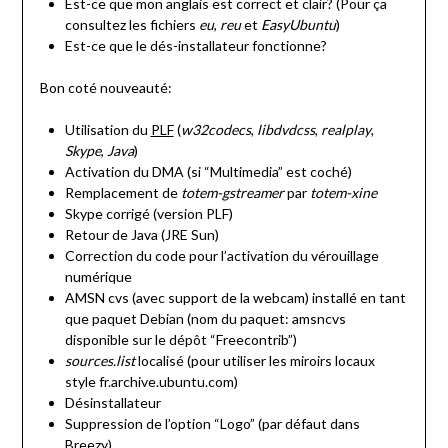
Est-ce que mon anglais est correct et clair? (Pour ça
consultez les fichiers
eu
,
reu
et
EasyUbuntu
)
Est-ce que le dés-installateur fonctionne?
Bon coté nouveauté:
Utilisation du
PLF
(
w32codecs
,
libdvdcss
,
realplay
,
Skype
,
Java
)
Activation du DMA (si “Multimedia” est coché)
Remplacement de
totem-gstreamer
par
totem-xine
Skype corrigé (version PLF)
Retour de Java (JRE Sun)
Correction du code pour l’activation du vérouillage
numérique
AMSN cvs (avec support de la webcam) installé en tant
que paquet Debian (nom du paquet: amsncvs
disponible sur le dépôt “Freecontrib”)
sources.list
localisé (pour utiliser les miroirs locaux
style fr.archive.ubuntu.com)
Désinstallateur
Suppression de l’option “Logo” (par défaut dans
Breezy)