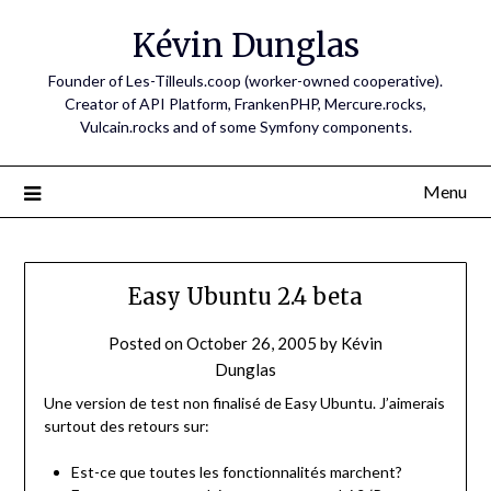
Skip
Kévin Dunglas
to
content
Founder of Les-Tilleuls.coop (worker-owned cooperative).
Creator of API Platform, FrankenPHP, Mercure.rocks,
Vulcain.rocks and of some Symfony components.
Menu
Easy Ubuntu 2.4 beta
Posted on
October 26, 2005
by
Kévin
Dunglas
Une version de test non finalisé de Easy Ubuntu. J’aimerais
surtout des retours sur:
Est-ce que toutes les fonctionnalités marchent?