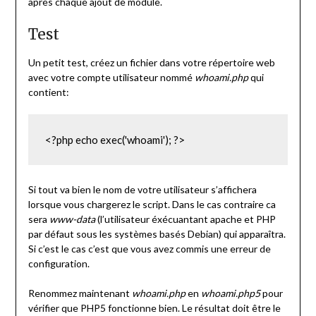
après chaque ajout de module.
Test
Un petit test, créez un fichier dans votre répertoire web
avec votre compte utilisateur nommé
whoami.php
qui
contient:
<?php echo exec('whoami'); ?> 
Si tout va bien le nom de votre utilisateur s’affichera
lorsque vous chargerez le script. Dans le cas contraire ca
sera
www-data
(l’utilisateur éxécuantant apache et PHP
par défaut sous les systèmes basés Debian) qui apparaîtra.
Si c’est le cas c’est que vous avez commis une erreur de
configuration.
Renommez maintenant
whoami.php
en
whoami.php5
pour
vérifier que PHP5 fonctionne bien. Le résultat doit être le