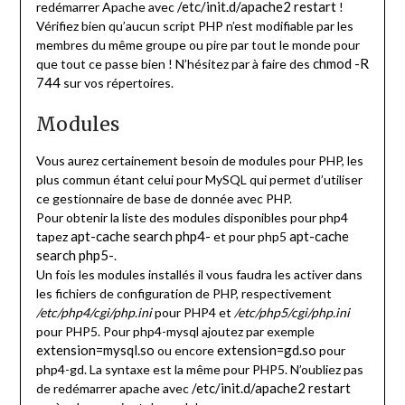
/etc/init.d/apache2 restart
redémarrer Apache avec
!
Vérifiez bien qu’aucun script PHP n’est modifiable par les
membres du même groupe ou pire par tout le monde pour
chmod -R
que tout ce passe bien ! N’hésitez par à faire des
744
sur vos répertoires.
Modules
Vous aurez certainement besoin de modules pour PHP, les
plus commun étant celui pour MySQL qui permet d’utiliser
ce gestionnaire de base de donnée avec PHP.
Pour obtenir la liste des modules disponibles pour php4
apt-cache search php4-
apt-cache
tapez
et pour php5
search php5-
.
Un fois les modules installés il vous faudra les activer dans
les fichiers de configuration de PHP, respectivement
/etc/php4/cgi/php.ini
pour PHP4 et
/etc/php5/cgi/php.ini
pour PHP5. Pour php4-mysql ajoutez par exemple
extension=mysql.so
extension=gd.so
ou encore
pour
php4-gd. La syntaxe est la même pour PHP5. N’oubliez pas
/etc/init.d/apache2 restart
de redémarrer apache avec