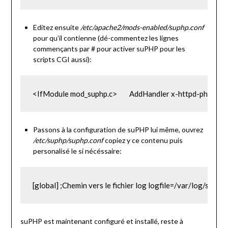
Editez ensuite
/etc/apache2/mods-enabled/suphp.conf
pour qu’il contienne (dé-commentez les lignes
commençants par # pour activer suPHP pour les
scripts CGI aussi):
<IfModule mod_suphp.c>        AddHandler x-httpd-php .php .
Passons à la configuration de suPHP lui même, ouvrez
/etc/suphp/suphp.conf
copiez y ce contenu puis
personalisé le si nécéssaire:
[global] ;Chemin vers le fichier log logfile=/var/log/sup
suPHP est maintenant configuré et installé, reste à