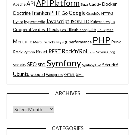
API Platform
API
Docker
Caddy
Apache
Buzz
FrankenPHP
Google
Go
Doctrine
HTTP/2
GraphQL
Javascript
JSON-LD
La
hypermedia
Hydra
Kubernetes
Lille
Coopérative des Tilleuls
Les-Tilleuls.coop
Linux
Mac
PHP
Mercure
Punk
performance
MySQL
Mercure.rocks
Rock'n'Roll
REST
React
Rock
Python
Schema.org
RSS
Symfony
SEO
Sécurité
SEO
Security
Symfony Live
Ubuntu
webperf
XML
Wordpress
XHTML
ARCHIVES
Archives
CATEGORIES