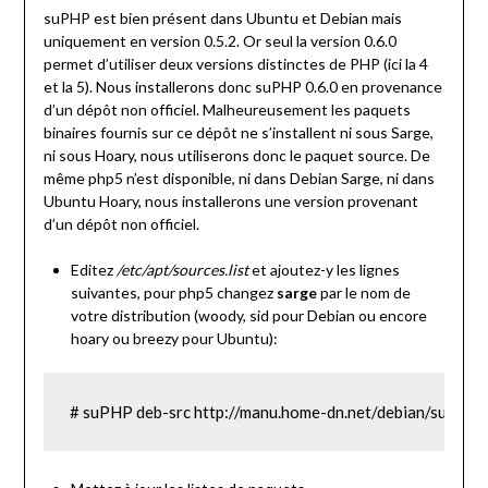
suPHP est bien présent dans Ubuntu et Debian mais
uniquement en version 0.5.2. Or seul la version 0.6.0
permet d’utiliser deux versions distinctes de PHP (ici la 4
et la 5). Nous installerons donc suPHP 0.6.0 en provenance
d’un dépôt non officiel. Malheureusement les paquets
binaires fournis sur ce dépôt ne s’installent ni sous Sarge,
ni sous Hoary, nous utiliserons donc le paquet source. De
même php5 n’est disponible, ni dans Debian Sarge, ni dans
Ubuntu Hoary, nous installerons une version provenant
d’un dépôt non officiel.
Editez
/etc/apt/sources.list
et ajoutez-y les lignes
suivantes, pour php5 changez
sarge
par le nom de
votre distribution (woody, sid pour Debian ou encore
hoary ou breezy pour Ubuntu):
# suPHP deb-src http://manu.home-dn.net/debian/suphp-pr