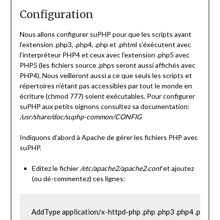
Configuration
Nous allons configurer suPHP pour que les scripts ayant
l’extension .php3, .php4, .php et .phtml s’éxécutent avec
l’interpréteur PHP4 et ceux avec l’extension .php5 avec
PHP5 (les fichiers source .phps seront aussi affichés avec
PHP4). Nous veilleront aussi a ce que seuls les scripts et
répertoires n’étant pas accessibles par tout le monde en
écriture (chmod 777) soient exécutables. Pour configurer
suPHP aux petits oignons consultez sa documentation:
/usr/share/doc/suphp-common/CONFIG
Indiquons d’abord à Apache de gérer les fichiers PHP avec
suPHP.
Editez le fichier
/etc/apache2/apache2.conf
et ajoutez
(ou dé-commentez) ces lignes:
AddType application/x-httpd-php .php .php3 .php4 .phtml