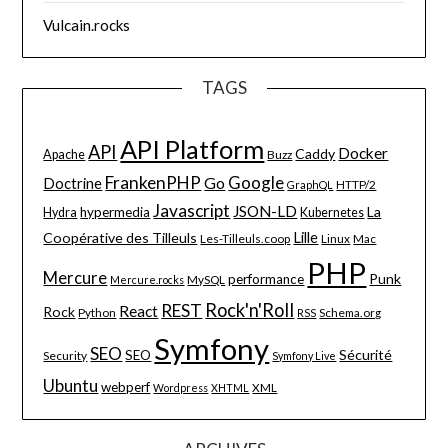
Vulcain.rocks
TAGS
API Platform
API
Docker
Caddy
Apache
Buzz
FrankenPHP
Google
Go
Doctrine
HTTP/2
GraphQL
Javascript
JSON-LD
La
hypermedia
Hydra
Kubernetes
Lille
Coopérative des Tilleuls
Les-Tilleuls.coop
Linux
Mac
PHP
Mercure
Punk
performance
MySQL
Mercure.rocks
Rock'n'Roll
REST
React
Rock
Python
Schema.org
RSS
Symfony
SEO
Sécurité
SEO
Security
Symfony Live
Ubuntu
webperf
XML
Wordpress
XHTML