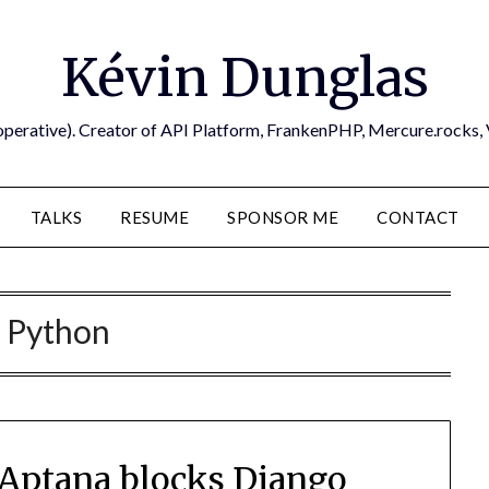
Kévin Dunglas
operative). Creator of API Platform, FrankenPHP, Mercure.rocks,
TALKS
RESUME
SPONSOR ME
CONTACT
:
Python
f Aptana blocks Django