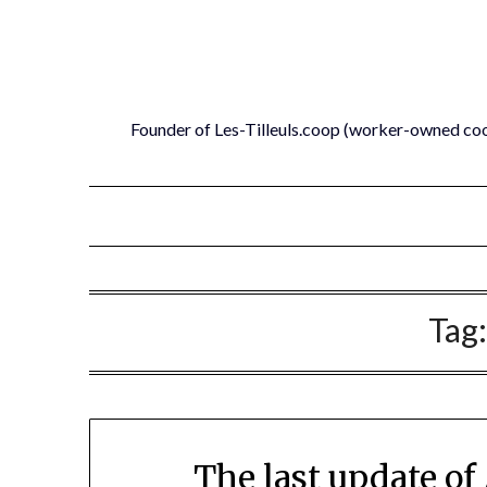
Skip
to
content
Founder of Les-Tilleuls.coop (worker-owned co
Tag
The last update o