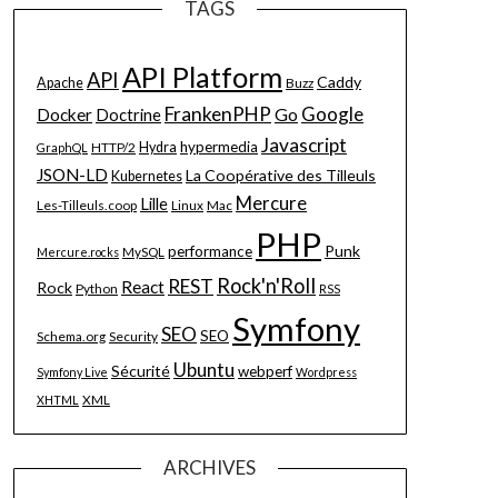
TAGS
API Platform
API
Caddy
Apache
Buzz
FrankenPHP
Google
Go
Docker
Doctrine
Javascript
hypermedia
HTTP/2
Hydra
GraphQL
JSON-LD
La Coopérative des Tilleuls
Kubernetes
Mercure
Lille
Les-Tilleuls.coop
Linux
Mac
PHP
Punk
performance
MySQL
Mercure.rocks
Rock'n'Roll
REST
React
Rock
Python
RSS
Symfony
SEO
SEO
Schema.org
Security
Ubuntu
Sécurité
webperf
Symfony Live
Wordpress
XML
XHTML
ARCHIVES