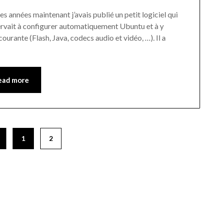
s années maintenant j’avais publié un petit logiciel qui
ervait à configurer automatiquement Ubuntu et à y
 courante (Flash, Java, codecs audio et vidéo, …). Il a
ead more
1
2