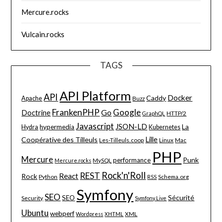
Mercure.rocks
Vulcain.rocks
TAGS
API Platform
API
Docker
Caddy
Apache
Buzz
FrankenPHP
Google
Go
Doctrine
HTTP/2
GraphQL
Javascript
JSON-LD
La
hypermedia
Hydra
Kubernetes
Lille
Coopérative des Tilleuls
Les-Tilleuls.coop
Linux
Mac
PHP
Mercure
Punk
performance
MySQL
Mercure.rocks
Rock'n'Roll
REST
React
Rock
Python
Schema.org
RSS
Symfony
SEO
Sécurité
SEO
Security
Symfony Live
Ubuntu
webperf
XML
Wordpress
XHTML